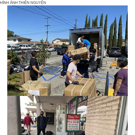
HÌNH ẢNH THIỆN NGUYỆN