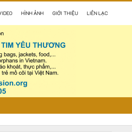
VIDEO
HÌNH ẢNH
GIỚI THIỆU
LIÊN LẠC