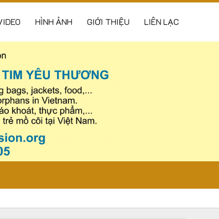
VIDEO
HÌNH ẢNH
GIỚI THIỆU
LIÊN LẠC